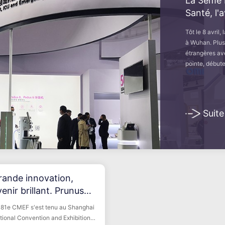
La 3ème 
Santé, l'
Tôt le 8 avril
à Wuhan. Plus
étrangères av
pointe, débute
Suite
rande innovation,
enir brillant. Prunus
ur le spot du 81e CMEF
 81e CMEF s'est tenu au Shanghai
tional Convention and Exhibition