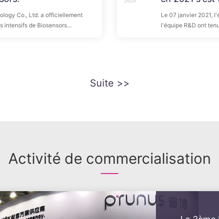
2020
gy Co., Ltd. a officiellement
Le 07 janvier 2021, l
ns intensifs de Biosensors
l'équipe R&D ont ten
ciellement dans le domaine des
l'année. Nous concour
roduits de la filiale acquise
gagnerons ensemble so
entraux, des transducteurs de
d'avoir un avenir meil
onaires, des cathéters de
yse, des cathéters urinaires et
Suite >>
Activité de commercialisation