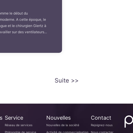
omme le début du
moderne. A cette époque, le
ue et le chirurgien Giertz à
iller sur des ventilateurs...
Suite >>
s
Service
Nouvelles
Contact
Réseau de services
Nouvelles de la société
Rejoignez-nous
Philosophie de service
Activité de commercialisation
Nous contacter