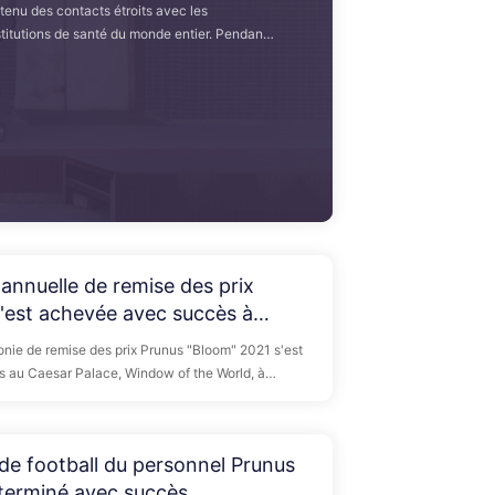
tenu des contacts étroits avec les
stitutions de santé du monde entier. Pendant
runus a envoyé près de 1 000 ventilateurs
nes de pays d'outre-mer via l'Organisation
 santé.
annuelle de remise des prix
'est achevée avec succès à
e World
onie de remise des prix Prunus "Bloom" 2021 s'est
 au Caesar Palace, Window of the World, à
oignage de 550 invités et employés.
 de football du personnel Prunus
 terminé avec succès