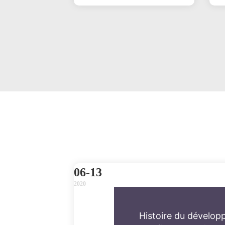
solutions, ce qui le rend plus
Ce
significatif puisque CMEF 2020 est le
premier salon international de
l'équipement médical organisé avec
succès après l'épidémie de COVID-
19. Beaucoup d'étrangers sont
émerveillés par les expositions
organisées à Shanghai cette année.
06-13
2020
Histoire du dévelo