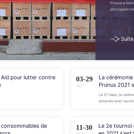
Prunus a main
principales in
l'épidémie, P
dans des dizai
mondiale de la
Suite
 Aid pour lutter contre
La cérémonie 
03-29
e
Prunus 2021 s
2021
Window of th
Le 27 mars, la cérém
achevée avec succès
Shenzhen sous le tém
té consommables de
Le 2e tournoi
11-30
sors.
en 2021 s'est