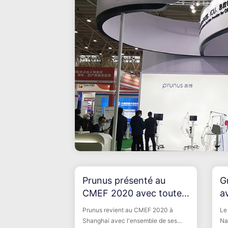
Prunus présenté au
G
CMEF 2020 avec toutes
av
les solutions
s
Prunus revient au CMEF 2020 à
Le
Shanghai avec l'ensemble de ses
Na