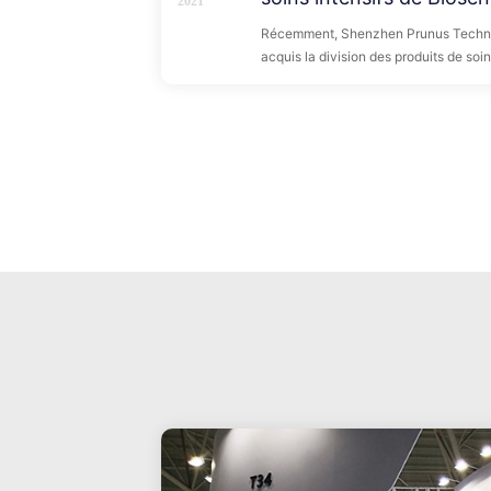
2021
Récemment, Shenzhen Prunus Technolo
acquis la division des produits de soi
International Group, Ltd, entrant offi
consommables de soins intensifs. Les p
comprennent des cathéters veineux c
pression, des cathéters artériels pulm
stimulation, des cathéters de thrombol
d'autres consommables médicaux.