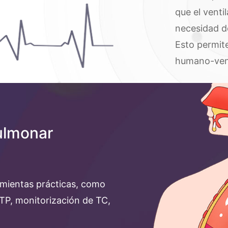
que el venti
necesidad de
Esto permit
humano-venti
ulmonar
mientas prácticas, como
PTP, monitorización de TC,