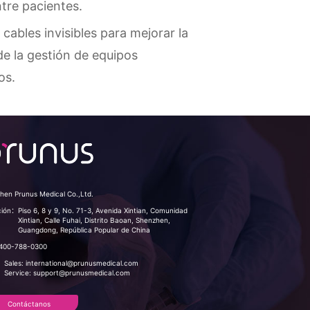
tre pacientes.
cables invisibles para mejorar la
 de la gestión de equipos
os.
hen Prunus Medical Co.,Ltd.
ción：
Piso 6, 8 y 9, No. 71-3, Avenida Xintian, Comunidad
Xintian, Calle Fuhai, Distrito Baoan, Shenzhen,
Guangdong, República Popular de China
400-788-0300
l：
Sales: international@prunusmedical.com
Service: support@prunusmedical.com
Contáctanos