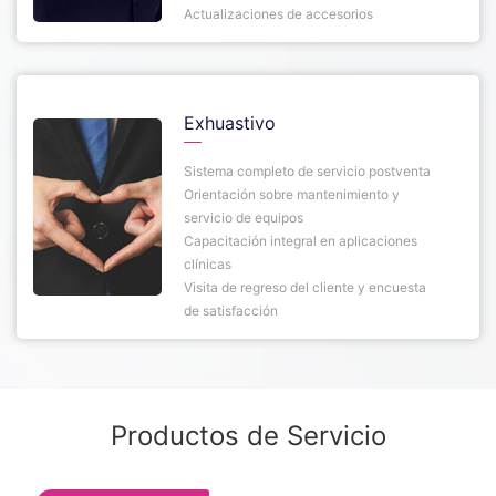
Actualizaciones de accesorios
Exhuastivo
Sistema completo de servicio postventa
Orientación sobre mantenimiento y
servicio de equipos
Capacitación integral en aplicaciones
clínicas
Visita de regreso del cliente y encuesta
de satisfacción
Productos de Servicio