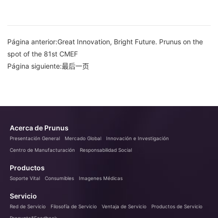
Página anterior:Great Innovation, Bright Future. Prunus on the
spot of the 81st CMEF
Página siguiente:最后一页
Acerca de Prunus
Presentación General
Mercado Global
Innovación e Investigación
Centro de Manufacturación
Responsabilidad Social
Productos
Soporte Vital
Consumibles
Imagenes Médicas
Servicio
Red de Servicio
Filosofía de Servicio
Ventaja de Servicio
Productos de Servicio
Pregunta&Feedback