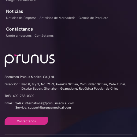
Noticias
Noticias de Empresa
Actividad de Mercadería
Ciencia de Producto
Contáctanos
Únete a nosotros
Contáctanos
Shenzhen Prunus Medical Co.,Ltd.
Dirección：
Piso 6, 8 y 9, No. 71-3, Avenida Xintian, Comunidad Xintian, Calle Fuhai,
Distrito Baoan, Shenzhen, Guangdong, República Popular de China
Telf：
400-788-0300
Email：
Sales: international@prunusmedical.com
Service: support@prunusmedical.com
Contáctanos