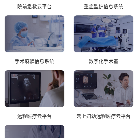
院前急救云平台
重症监护信息系统
手术麻醉信息系统
数字化手术室
远程医疗云平台
云上妇幼远程医疗云平台