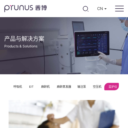
CN
产品与解决方案
Products & Solutions
呼吸机
EIT
麻醉机
麻醉蒸发器
输注泵
空压机
监护仪